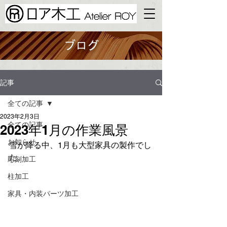
ブログ
記事
全ての記事
2023年2月3日
全ての記事
2023年1月の作業風景
お知らせ
雪が降る中、1月も大型家具の製作でし
た。
彫刻加工
柱加工
家具・内装​パーツ加工