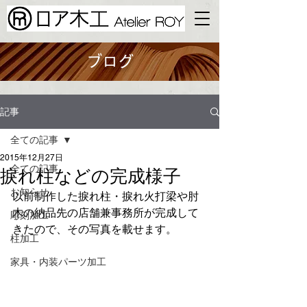
ブログ
記事
全ての記事
2015年12月27日
全ての記事
捩れ柱などの完成様子
お知らせ
以前制作した捩れ柱・捩れ火打梁や肘
木の納品先の店舗兼事務所が完成して
彫刻加工
きたので、その写真を載せます。
柱加工
家具・内装​パーツ加工