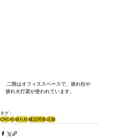
 二階はオフィススペースで、捩れ柱や
捩れ火打梁が使われています。
タグ：
CNC
柱
捩れ柱
建設関係
店舗