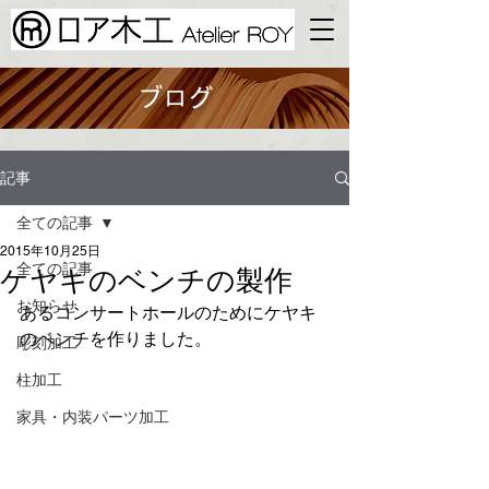
ブログ
記事
全ての記事
2015年10月25日
全ての記事
ケヤキのベンチの製作
お知らせ
あるコンサートホールのためにケヤキ
のベンチを作りました。
彫刻加工
柱加工
家具・内装​パーツ加工