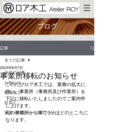
ブログ
記事
全ての記事
2023年8月7日
全ての記事
事業所移転のお知らせ
お知らせ
このたびロア木工では、業務の拡大に
伴い、事業所（事務所及び作業所）を
彫刻加工
下記に移転いたしましたのでご案内申
柱加工
し上げます。
元の事業所から車で3分ほどのところに
家具・内装​パーツ加工
なります。