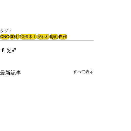
タグ：
CNC
3D
柱
特殊木工
捩れ柱
彫刻
自作
すべて表示
最新記事