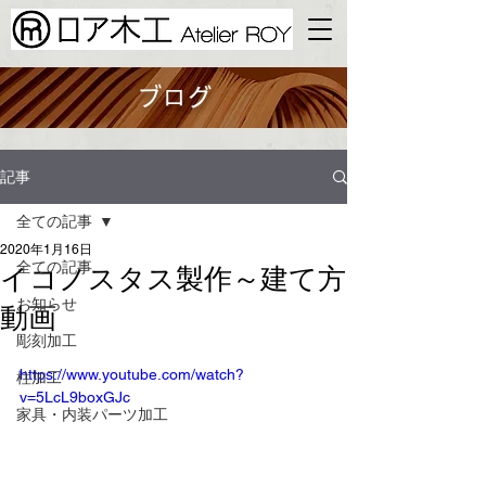
ブログ
記事
全ての記事
2020年1月16日
全ての記事
イコノスタス製作～建て方
お知らせ
動画
彫刻加工
https://www.youtube.com/watch?
柱加工
v=5LcL9boxGJc
家具・内装​パーツ加工