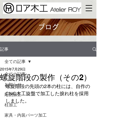
ブログ
記事
全ての記事
2015年7月29日
全ての記事
螺旋階段の製作（その2）
お知らせ
螺旋階段の先頭の2本の柱には、自作の
CNC木工旋盤で加工した捩れ柱を採用
彫刻加工
しました。
柱加工
家具・内装​パーツ加工