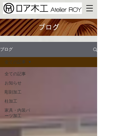
ブログ
ブログ
全ての記事
全ての記事
お知らせ
彫刻加工
柱加工
家具・内装​パ
ーツ加工