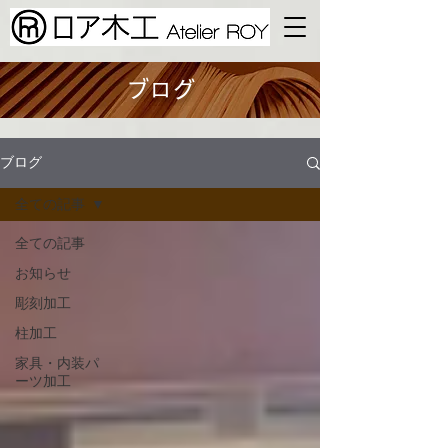
ブログ
ブログ
全ての記事
全ての記事
お知らせ
彫刻加工
柱加工
家具・内装​パ
ーツ加工